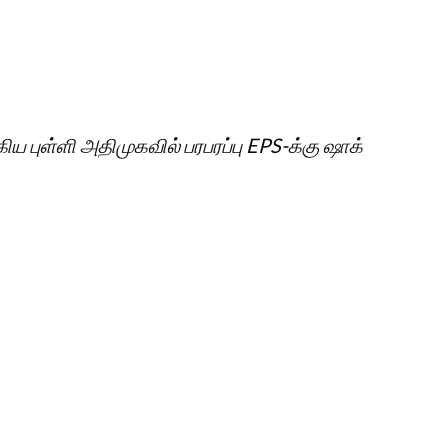
 புள்ளி அதிமுகவில் பரபரப்பு EPS-க்கு ஷாக்