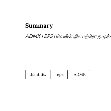
Summary
ADMK | EPS | வெளியேறிய மற்றொரு முக்கிய
thanthitv
eps
ADMK