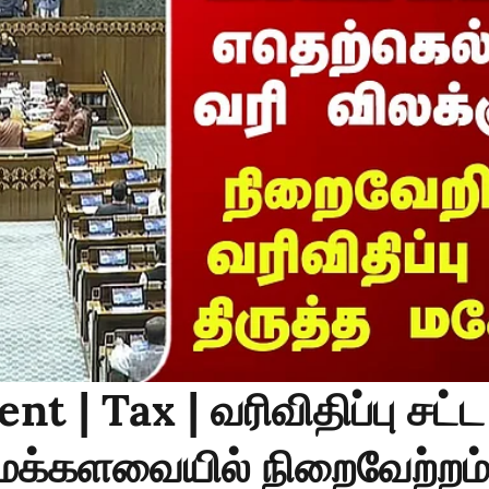
nt | Tax | வரிவிதிப்பு சட்ட
க்களவையில் நிறைவேற்றம