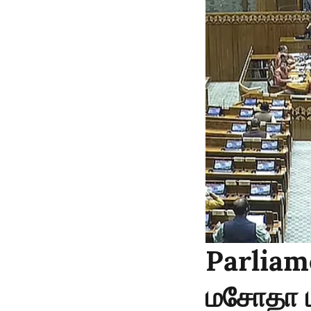
Parliame
மசோதா ம