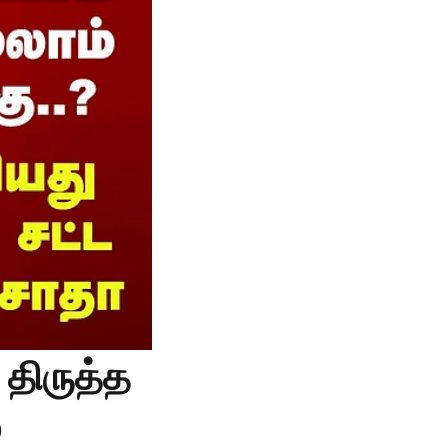
 திருத்த
்