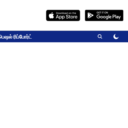
பெஷல் ரிப்போர்ட்