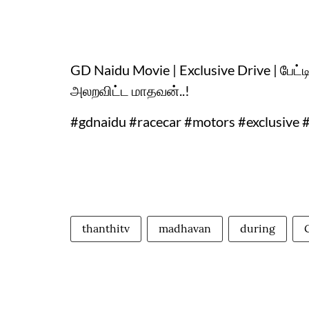
GD Naidu Movie | Exclusive Drive | பேட்ட
அலறவிட்ட மாதவன்..!
#gdnaidu #racecar #motors #exclusive 
thanthitv
madhavan
during