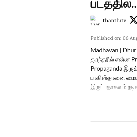
படத்தில்
thanthitv
Published on
:
06 Aug
Madhavan | Dhuran
துரந்தரில் என்ன P
Propaganda இருக்கி
பாகிஸ்தானை மையப்
இருப்பதாகவும் நடிக