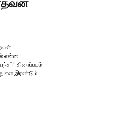
மாதவன்
ாதவன்
ில் என்ன
ரந்தர்" திரைப்படம்
டது என இரண்டும்