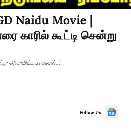
 GD Naidu Movie |
ளரை காரில் கூட்டி சென்று
!
ென்று அலறவிட்ட மாதவன்..!
Follow Us