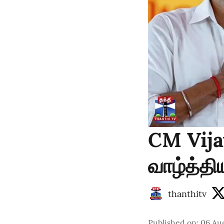
CM Vija
வாழ்த்த
thanthitv
Published on
:
06 Aug