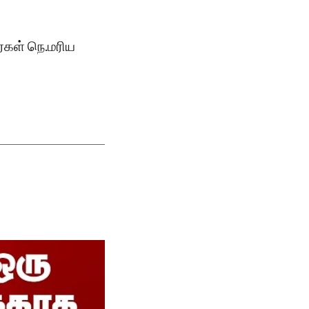
்கள் நெ.மரிய