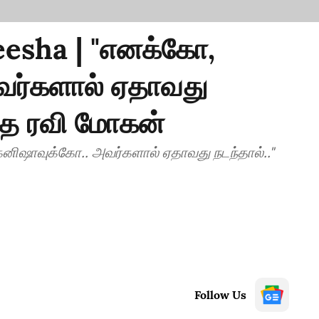
esha | "எனக்கோ,
வர்களால் ஏதாவது
ழுத ரவி மோகன்
னிஷாவுக்கோ.. அவர்களால் ஏதாவது நடந்தால்.."
Follow Us