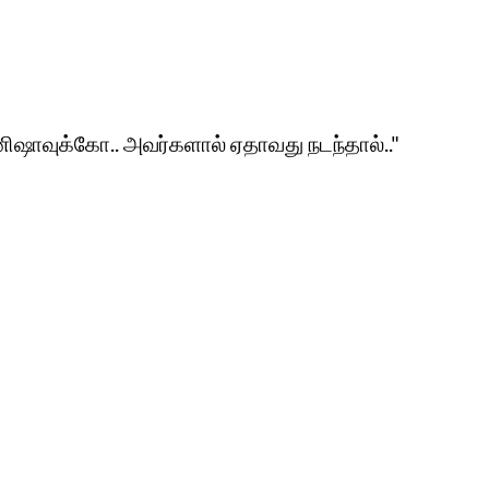
ிஷாவுக்கோ.. அவர்களால் ஏதாவது நடந்தால்.."