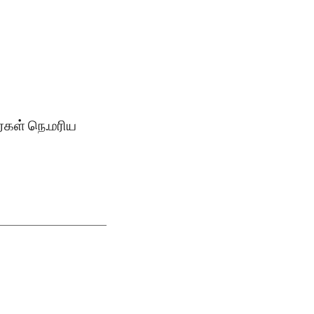
்கள் நெ.மரிய