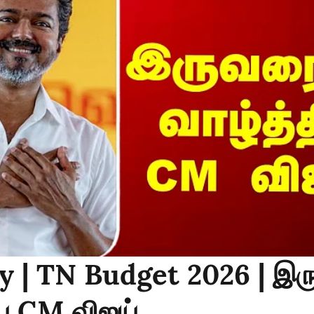
y | TN Budget 2026 | இர
ிய CM விஜய்