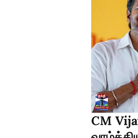
CM Vija
வாழ்த்த