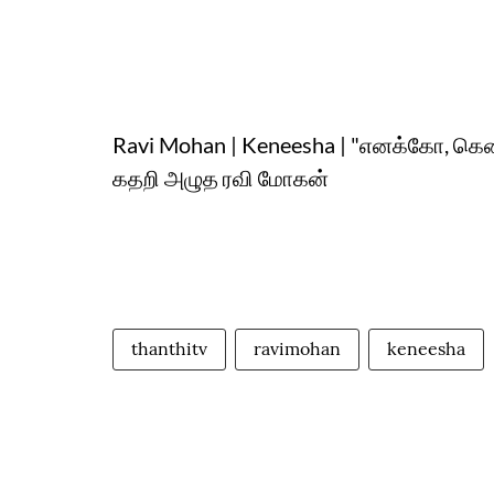
Ravi Mohan | Keneesha | "எனக்கோ, கென
கதறி அழுத ரவி மோகன்
thanthitv
ravimohan
keneesha