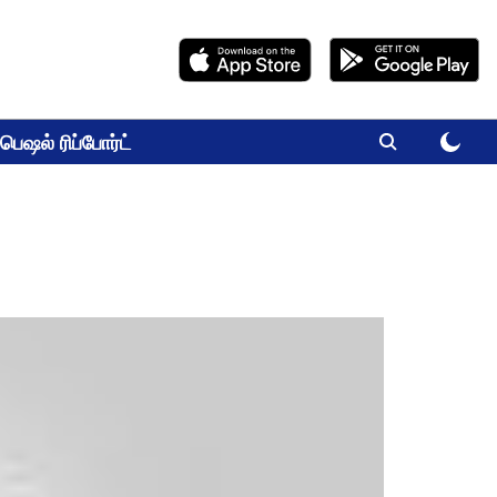
பெஷல் ரிப்போர்ட்