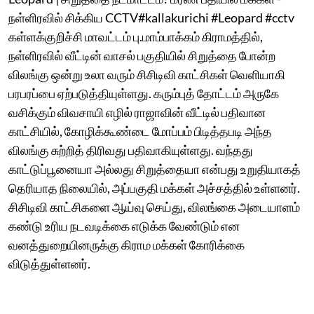
நள்ளிரவில் சிக்கிய CCTV#kallakurichi #Leopard #cctv
கள்ளக்குறிச்சி மாவட்டம் பு.மாம்பாக்கம் கிராமத்தில்,
நள்ளிரவில் வீட்டின் வாசல் பகுதியில் சிறுத்தை போன்ற
விலங்கு ஒன்று உலா வரும் சிசிடிவி காட்சிகள் வெளியாகி
பரபரப்பை ஏற்படுத்தியுள்ளது. கரும்புத் தோட்டம் அருகே
வசிக்கும் விவசாயி எழில் ராஜாவின் வீட்டில் பதிவான
காட்சியில், கோழிக்கூண்டை மோப்பம் பிடித்தபடி அந்த
விலங்கு சுற்றித் திரிவது பதிவாகியுள்ளது. வந்தது
காட்டுப்பூனையா அல்லது சிறுத்தையா என்பது உறுதியாகத்
தெரியாத நிலையில், அப்பகுதி மக்கள் அச்சத்தில் உள்ளனர்.
சிசிடிவி காட்சிகளை ஆய்வு செய்து, விலங்கை அடையாளம்
கண்டு உரிய நடவடிக்கை எடுக்க வேண்டும் என
வனத்துறையினருக்கு கிராம மக்கள் கோரிக்கை
விடுத்துள்ளனர்.