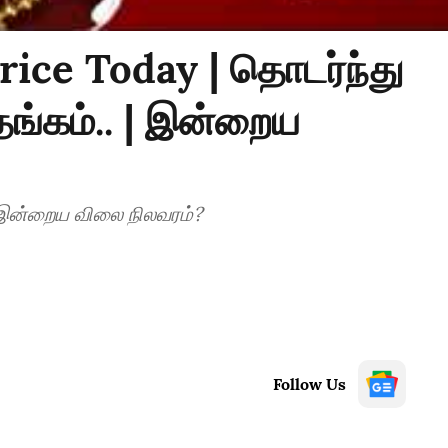
rice Today | தொடர்ந்து
தங்கம்.. | இன்றைய
தொடர்ந்து சர்ப்ரைஸ் கொடுத்த தங்கம்.. | இன்றைய விலை நிலவரம்?
Follow Us