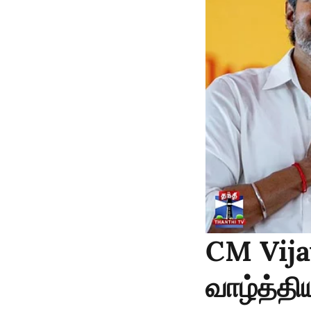
CM Vija
வாழ்த்த