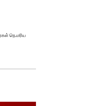
்கள் நெ.மரிய