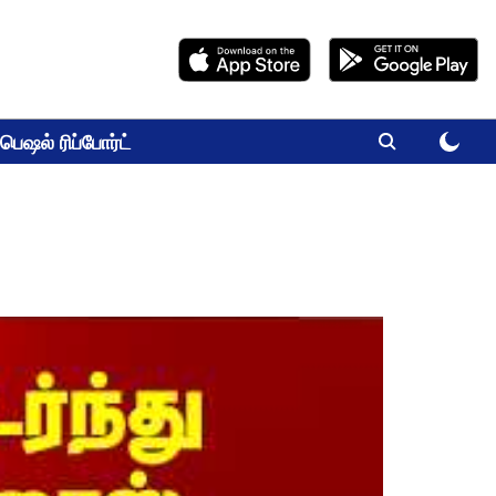
பெஷல் ரிப்போர்ட்